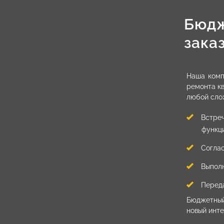
Бюдж
зака
Наша комп
ремонта кв
любой слож
Встре
функц
Соглас
Выполн
Переда
Бюджетный
новый инте