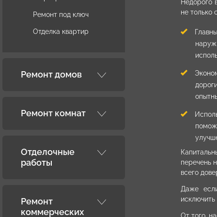
Недорого 
не только 
Ремонт под ключ
Отделка квартир
Главны
наружн
исполь
Эконо
Ремонт домов
дороги
опытны
Ремонт комнат
Испол
помож
улучш
Отделочные
Капитальн
работы
перечень 
всего дове
Даже если
исключить
Ремонт
коммерческих
От того, н