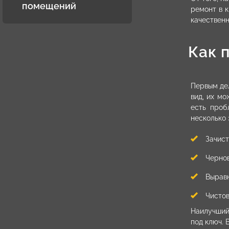
помещений
ремонт в 
качествен
Как 
Первым де
вид, их мо
есть проб
несколько 
Зачист
Чернов
Выравн
Чистов
Наилучший
под ключ. 