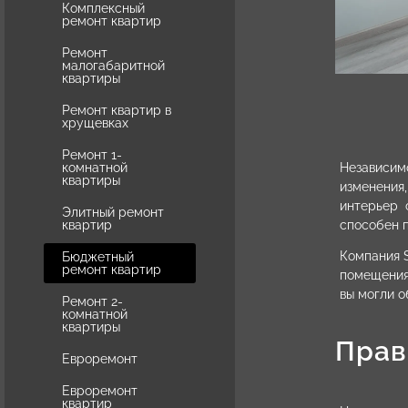
Комплексный
ремонт квартир
Ремонт
малогабаритной
квартиры
Ремонт квартир в
хрущевках
Ремонт 1-
Независимо
комнатной
квартиры
изменения
интерьер 
Элитный ремонт
способен п
квартир
Компания 
Бюджетный
ремонт квартир
помещения
вы могли о
Ремонт 2-
комнатной
квартиры
Прав
Евроремонт
Евроремонт
квартир