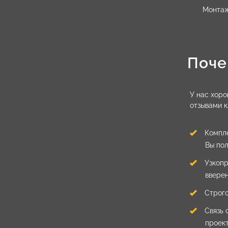
Монтаж
Поче
У нас хор
отзывами к
Компле
Вы пол
Узкопр
вверен
Строго
Связь 
проект