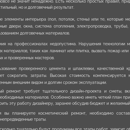
вовсе не значит ненадежно. Есть несколько простых правил, пр
стильный, но и долговечный результат.
е элементы интерьера (пол, потолок, стены) или те, которые м
ые двери, окна, система отопления, электропроводка, трубы),
зованием долговечных материалов.
мия на профессионалах недопустима. Нарушения технологии м
х материалов, таких как ламинат или плитка, вызвать пожар ил
х и проверенных мастеров.
ьзование проверенного цемента и шпаклевки, качественной к
ет сократить затраты. Высокая стоимость компенсируется 
енным внешним видом и долгим сроком эксплуатации.
ый ремонт требует тщательного дизайн-проекта и сметы, в
необходимых материалов. Особенно важно иметь четкий план пр
рить эту работу дизайнеру, заранее обсудив бюджет и желаемый
 вы планируете косметический ремонт, необходимо соста
 непредвиденные траты.
асколько тщательно будут продуманы все этапы работ, зависит 