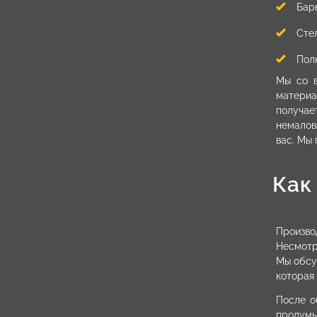
Бар
Сте
Пол
Мы со в
материа
получае
немалов
вас. Мы
Как
Произво
Несмотр
Мы обсу
которая
После о
продумы