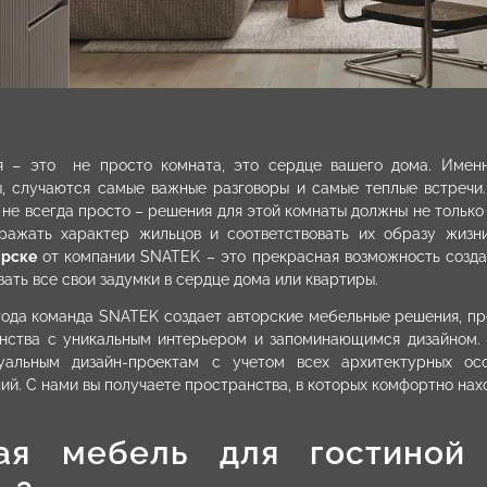
я – это не просто комната, это сердце вашего дома. Имен
, случаются самые важные разговоры и самые теплые встречи
 не всегда просто – решения для этой комнаты должны не тольк
ражать характер жильцов и соответствовать их образу жизн
ярске
от компании SNATEK – это прекрасная возможность созда
вать все свои задумки в сердце дома или квартиры.
года команда SNATEK создает авторские мебельные решения, п
нства с уникальным интерьером и запоминающимся дизайном.
уальным дизайн-проектам с учетом всех архитектурных ос
ий. С нами вы получаете пространства, в которых комфортно нах
ая мебель для гостиной