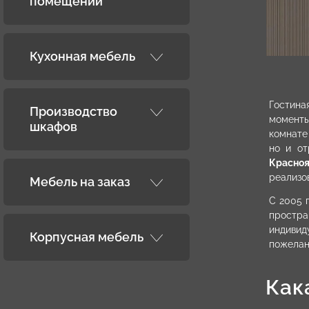
помещений
Кухонная мебель
Гостина
Производство
моменты
шкафов
комнате
но и от
Красно
реализо
Мебель на заказ
С 2005 
простра
индивид
Корпусная мебель
пожелан
Как