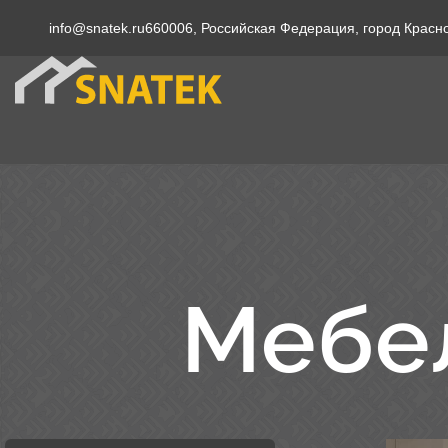
info@snatek.ru
660006, Российская Федерация, город Красн
Мебел