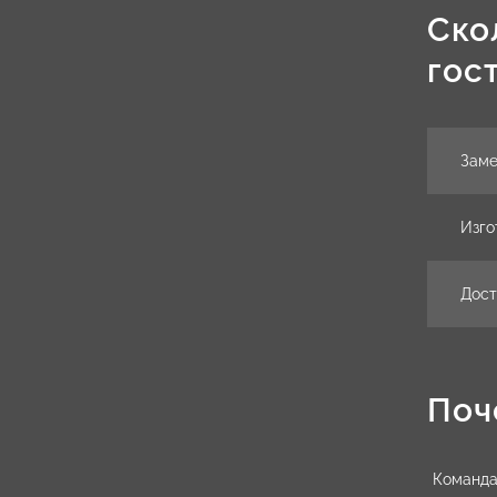
Ско
гос
Зам
Изго
Дост
Поч
Команда