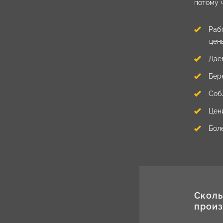
потому ч
Раб
цен
Даем
Бер
Соб
Цени
Бол
Сколь
произ