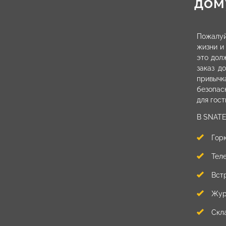
дом
Пожалуй
жизни и
это дол
заказ д
привычк
безопас
для гос
В SNATE
Гор
Тел
Вст
Жур
Скл