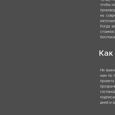
чтобы н
произво
на совр
изготав
Когда в
стоимос
беспоко
Как
Не важн
нам по 
проекта
прозрач
гостино
подписа
дней и 