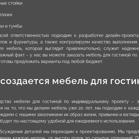
ные стойки
ллажи
ки и тумбы
сей ответственностью подходим к разработке дизайн-проект
лов и фурнитуры, а также контролируем качество выполнения 
те мебель, которая выглядит привлекательно, служит надеж
ажный факт - у нас вы можете заказать мебель для гостиной по
 готовы предложить варианты под любой бюджет.
 создается мебель для гости
дство мебели для гостиной по индивидуальному проекту – э
я на то, что мы делаем мебель уже 20 лет, мы подходим к кажд
ждаем с нашими заказчиками их образ жизни, привычки и взгляды,
 будет по-настоящему удобной для ежедневного использования.
бсуждения деталей мы переходим к проектированию. Мы предла
ваем каждую мелочь, от высоты полок до скрытых отделений. П