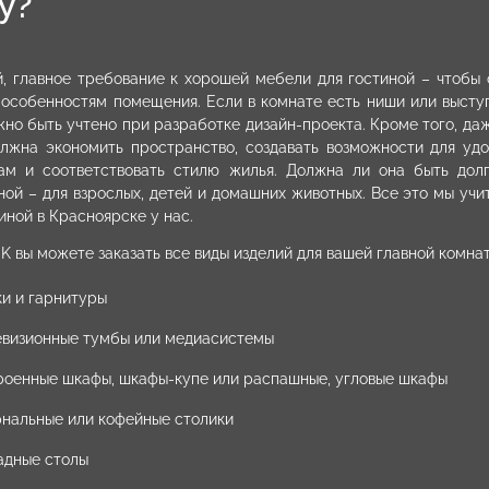
у?
, главное требование к хорошей мебели для гостиной – чтобы
 особенностям помещения. Если в комнате есть ниши или высту
жно быть учтено при разработке дизайн-проекта. Кроме того, да
олжна экономить пространство, создавать возможности для уд
ам и соответствовать стилю жилья. Должна ли она быть дол
ной – для взрослых, детей и домашних животных. Все это мы учи
тиной в Красноярске у нас.
K вы можете заказать все виды изделий для вашей главной комнат
ки и гарнитуры
евизионные тумбы или медиасистемы
роенные шкафы, шкафы-купе или распашные, угловые шкафы
нальные или кофейные столики
адные столы