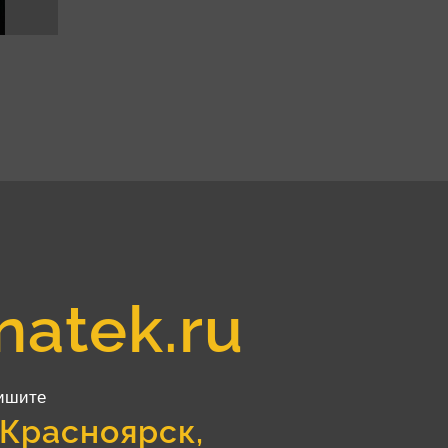
natek.ru
ишите
 Красноярск,