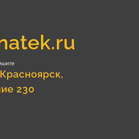
natek.ru
ишите
 Красноярск,
ние 230