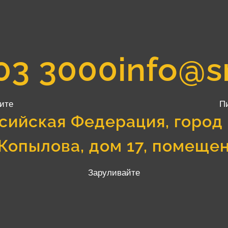
03 3000
info@s
ите
П
сийская Федерация, город
Копылова, дом 17, помеще
Заруливайте