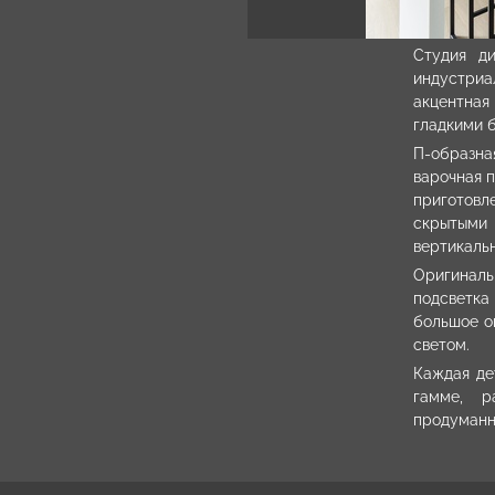
Студия д
индустри
акцентная
гладкими 
П-образн
варочная п
приготов
скрытыми
вертикальн
Оригиналь
подсветк
большое о
светом.
Каждая де
гамме, р
продуманн