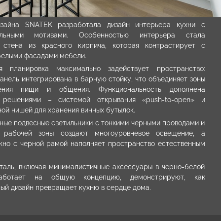
изайна SNATEK разработала
дизайн интерьера кухни
с
альными мотивами. Особенностью интерьера стала
 стена из красного кирпича, которая контрастирует с
белыми фасадами мебели.
ая планировка максимально задействует пространство:
анель интегрирована в барную стойку, что объединяет зоны
ления пищи и общения. Функциональность дополнена
 решениями – системой открывания «push-to-open» и
ой нишей для хранения винных бутылок.
ные подвесные светильники с тонкими черными проводами и
а рабочей зоны создают многоуровневое освещение, а
кно с черной рамой наполняет пространство естественным
таль, включая минималистичные аксессуары в черно-белой
аботает на общую концепцию, демонстрируют, как
ый дизайн превращает кухню в сердце дома.