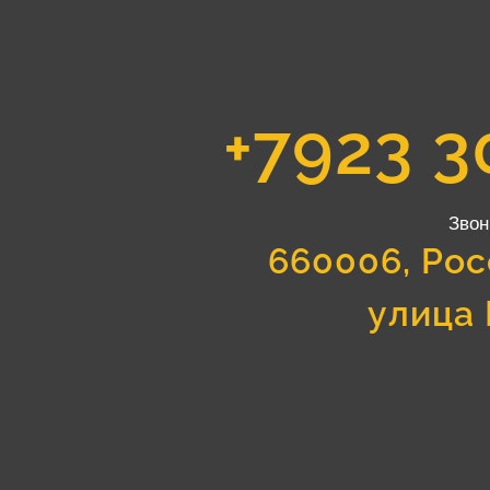
+7923 3
Звон
660006, Рос
улица 